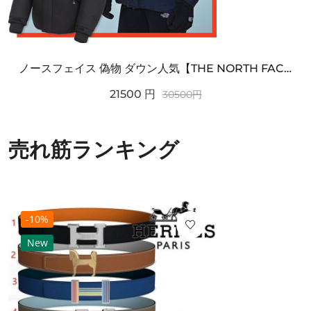
ノースフェイス 偽物 ダウン人気【THE NORTH FACE】M'S 7 SUMMIT HIM...
21500
円
30500
円
売れ筋ランキング
-10%
New