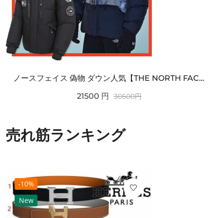
ノースフェイス 偽物 ダウン人気【THE NORTH FACE】M'S 7 SUMMIT HIM...
21500
円
30500
円
売れ筋ランキング
-10%
New