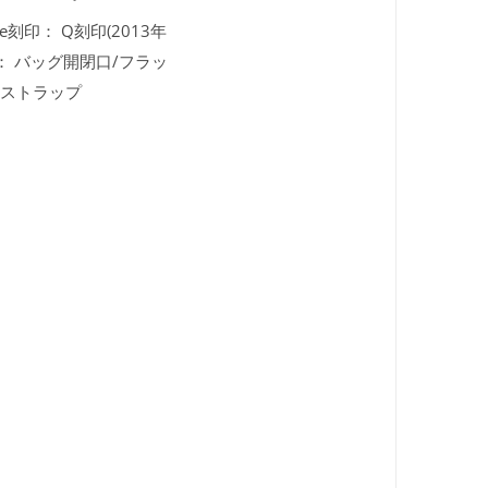
nce刻印：
Q刻印(2013年
：
バッグ開閉口/フラッ
ーストラップ