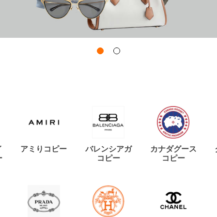
イ
アミりコピー
バレンシアガ
カナダグース
ー
コピー
コピー