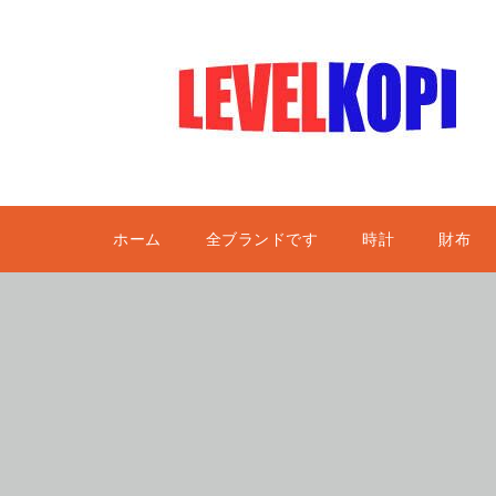
ホーム
全ブランドです
時計
財布