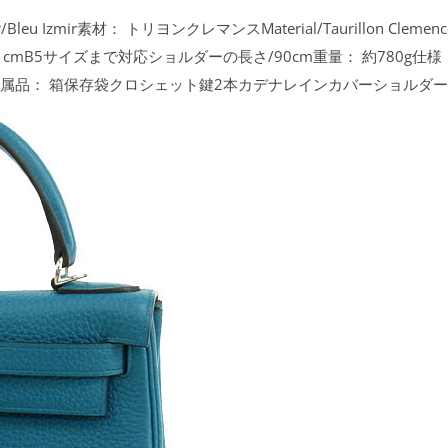
leu Izmir素材：
トリヨンクレマンスMaterial/Taurillon Cleme
es;D11cmB5サイズまで対応ショルダーの長さ/90cm重量：
約780g仕様
付属品：
箱保存袋クロシェット鍵2本カデナレインカバーショルダ