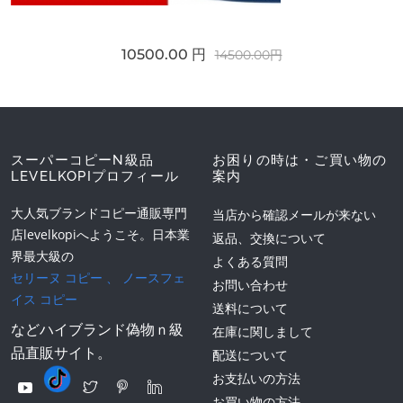
10500.00 円
14500.00円
スーパーコピーN級品
お困りの時は・ご買い物の
LEVELKOPIプロフィール
案内
大人気ブランドコピー通販専門
当店から確認メールが来ない
店levelkopiへようこそ。日本業
返品、交換について
界最大級の
よくある質問
セリーヌ コピー
、
ノースフェ
お問い合わせ
イス コピー
送料について
などハイブランド偽物ｎ級
在庫に関しまして
品直販サイト。
配送について
お支払いの方法
お買い物の方法