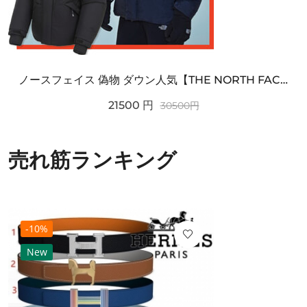
ノースフェイス 偽物 ダウン人気【THE NORTH FACE】M'S 7 SUMMIT HIM...
21500
円
30500
円
売れ筋ランキング
-10%
New