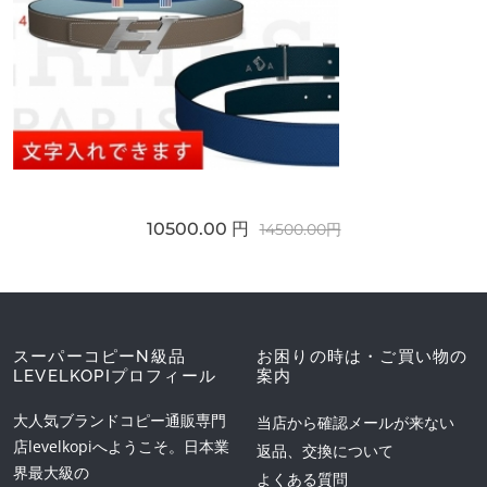
10500.00 円
14500.00円
スーパーコピーN級品
お困りの時は・ご買い物の
LEVELKOPIプロフィール
案内
大人気ブランドコピー通販専門
当店から確認メールが来ない
店levelkopiへようこそ。日本業
返品、交換について
界最大級の
よくある質問