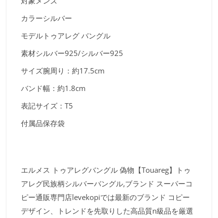
対象
メンズ
カラー
シルバー
モデル
トゥアレグ バングル
素材
シルバー925/シルバー925
サイズ
腕周り：約17.5cm
バンド幅：約1.8cm
表記サイズ：T5
付属品
保存袋
エルメス トゥアレグバングル 偽物【Touareg】トゥ
アレグ民族柄シルバーバングル,ブランド スーパーコ
ピー通販専門店levekopiでは最新のブランド コピー
デザイン、トレンドを先取りした高品質n級品を厳選