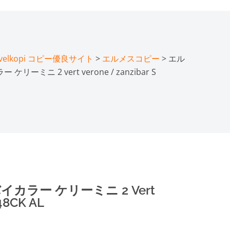
lkopi コピー優良サイト
>
エルメスコピー
> エル
ーミニ 2 vert verone / zanzibar S
カラー ケリーミニ 2 Vert
48CK AL