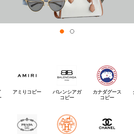
イ
アミりコピー
バレンシアガ
カナダグース
ー
コピー
コピー