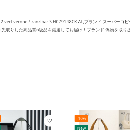
 verone / zanzibar S H079148CK AL,ブランド スーパーコ
を先取りした高品質n級品を厳選してお届け！ブランド 偽物を取り
-10%
New