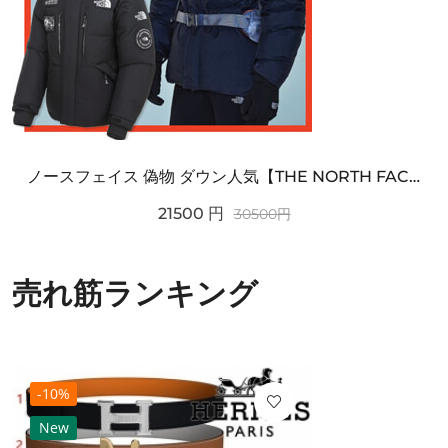
ノースフェイス 偽物 ダウン人気【THE NORTH FACE】M'S 7 SUMMIT HIM...
21500
円
30500
円
売れ筋ランキング
-10%
New