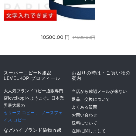
10500.00 円
14500.00円
スーパーコピーN級品
お困りの時は・ご買い物の
LEVELKOPIプロフィール
案内
大人気ブランドコピー通販専門
当店から確認メールが来ない
店levelkopiへようこそ。日本業
返品、交換について
界最大級の
よくある質問
セリーヌ コピー
、
ノースフェ
お問い合わせ
イス コピー
送料について
などハイブランド偽物ｎ級
在庫に関しまして