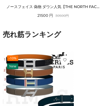
ノースフェイス 偽物 ダウン人気【THE NORTH FACE】M'S 7 SUMMIT HIM...
21500
円
30500
円
売れ筋ランキング
-10%
New