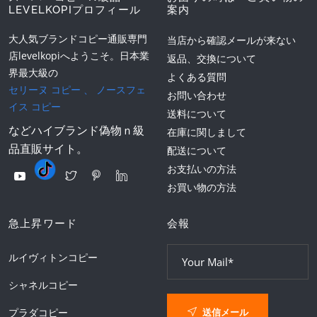
LEVELKOPIプロフィール
案内
大人気ブランドコピー通販専門
当店から確認メールが来ない
店levelkopiへようこそ。日本業
返品、交換について
界最大級の
よくある質問
セリーヌ コピー
、
ノースフェ
お問い合わせ
イス コピー
送料について
などハイブランド偽物ｎ級
在庫に関しまして
品直販サイト。
配送について
お支払いの方法
お買い物の方法
急上昇ワード
会報
ルイヴィトンコピー
シャネルコピー
送信メール
プラダコピー