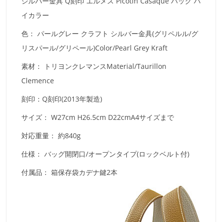
シルバー金具 Q刻印 エルメス Picotin Casaque バッグ バ
イカラー
色：
パールグレー クラフト シルバー金具(グリペルル/グ
リスパール/グリペール)Color/Pearl Grey Kraft
素材：
トリヨンクレマンスMaterial/Taurillon
Clemence
刻印：Q刻印(2013年製造)
サイズ：
W27cm H26.5cm D22cmA4サイズまで
対応重量：
約840g
仕様：
バッグ開閉口/オープンタイプ(ロックベルト付)
付属品：
箱保存袋カデナ鍵2本