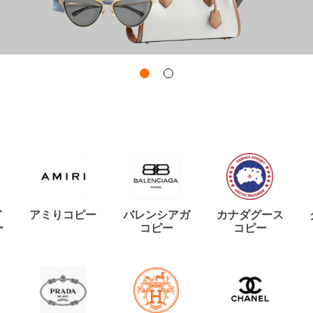
イ
アミりコピー
バレンシアガ
カナダグース
ー
コピー
コピー