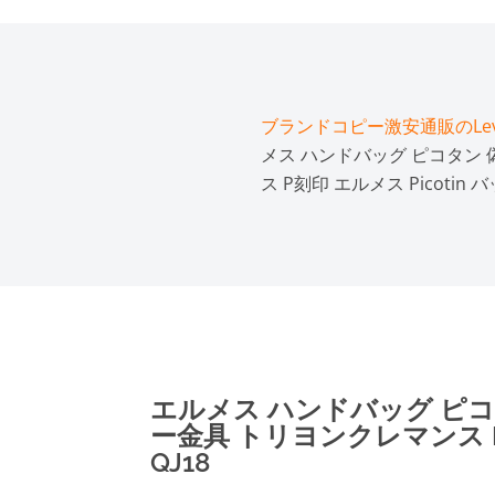
ブランドコピー激安通販のLeve
メス ハンドバッグ ピコタン 
ス P刻印 エルメス Picotin バ
エルメス ハンドバッグ ピコ
ー金具 トリヨンクレマンス P刻
QJ18