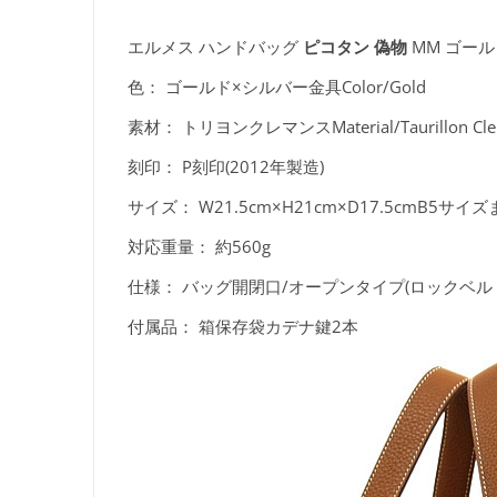
エルメス ハンドバッグ
ピコタン 偽物
MM ゴールド
色：
ゴールド×シルバー金具Color/Gold
素材：
トリヨンクレマンスMaterial/Taurillon Cle
刻印：
P刻印(2012年製造)
サイズ：
W21.5cm×H21cm×D17.5cmB5サイ
対応重量：
約560g
仕様：
バッグ開閉口/オープンタイプ(ロックベル
付属品：
箱保存袋カデナ鍵2本