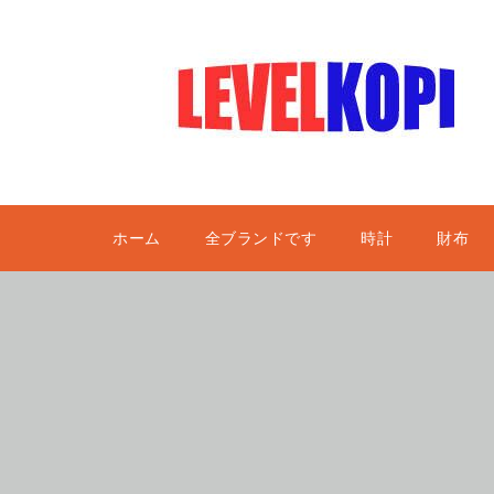
ホーム
全ブランドです
時計
財布