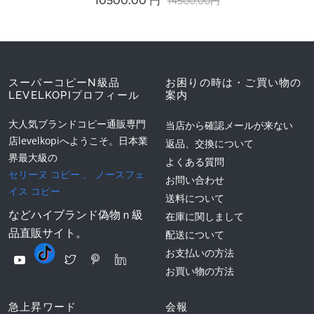
10500.00 円
14500.00円
スーパーコピーN級品
お困りの時は・ご買い物の
LEVELKOPIプロフィール
案内
大人気ブランドコピー通販専門
当店から確認メールが来ない
店levelkopiへようこそ。日本業
返品、交換について
界最大級の
よくある質問
セリーヌ コピー
、
ノースフェ
お問い合わせ
イス コピー
送料について
などハイブランド偽物ｎ級
在庫に関しまして
品直販サイト。
配送について
お支払いの方法
お買い物の方法
急上昇ワード
会報