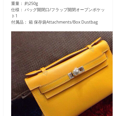
重量： 約250g
仕様： バッグ開閉口/フラップ開閉オープンポケッ
ト1
付属品： 箱 保存袋Attachments/Box Dustbag