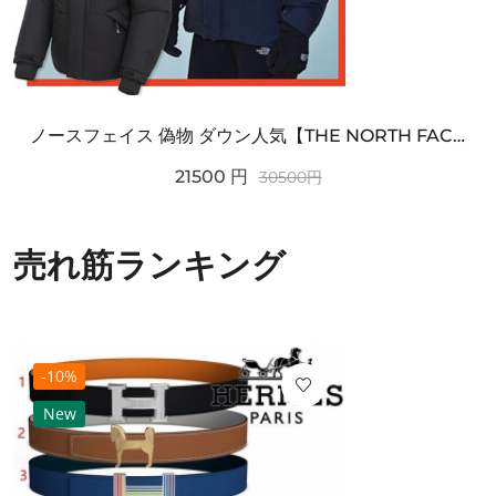
ノースフェイス 偽物 ダウン人気【THE NORTH FACE】M'S 7 SUMMIT HIM...
21500
円
30500
円
売れ筋ランキング
-10%
New