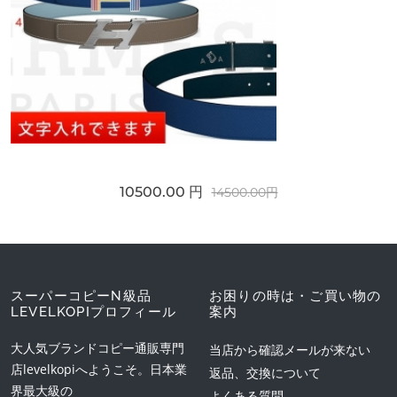
10500.00 円
14500.00円
スーパーコピーN級品
お困りの時は・ご買い物の
LEVELKOPIプロフィール
案内
大人気ブランドコピー通販専門
当店から確認メールが来ない
店levelkopiへようこそ。日本業
返品、交換について
界最大級の
よくある質問