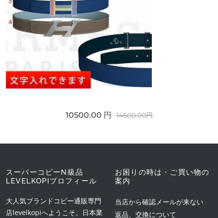
10500.00 円
14500.00円
スーパーコピーN級品
お困りの時は・ご買い物の
LEVELKOPIプロフィール
案内
大人気ブランドコピー通販専門
当店から確認メールが来ない
店levelkopiへようこそ。日本業
返品、交換について