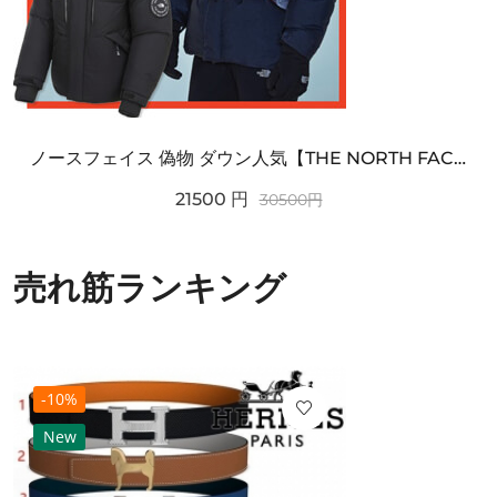
ノースフェイス 偽物 ダウン人気【THE NORTH FACE】M'S 7 SUMMIT HIM...
21500
円
30500
円
売れ筋ランキング
-10%
New