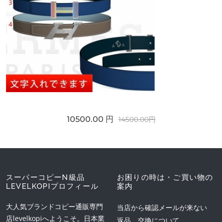
10500.00 円
14500.00円
スーパーコピーN級品
お困りの時は・ご買い物の
LEVELKOPIプロフィール
案内
大人気ブランドコピー通販専門
当店から確認メールが来ない
店levelkopiへようこそ。日本業
返品、交換について