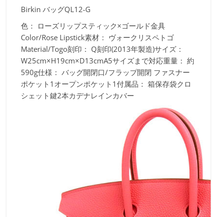
Birkin バッグQL12-G
色：
ローズリップスティック×ゴールド金具
Color/Rose Lipstick素材：
ヴォークリスペトゴ
Material/Togo刻印：
Q刻印(2013年製造)サイズ：
W25cm×H19cm×D13cmA5サイズまで対応重量：
約
590g仕様：
バッグ開閉口/フラップ開閉 ファスナー
ポケット1オープンポケット1付属品：
箱保存袋クロ
シェット鍵2本カデナレインカバー