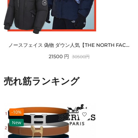
ノースフェイス 偽物 ダウン人気【THE NORTH FACE】M'S 7 SUMMIT HIM...
21500
円
30500
円
売れ筋ランキング
-10%
New