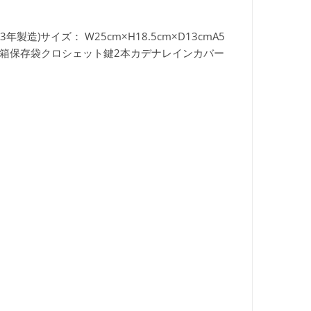
13年製造)サイズ：
W25cm×H18.5cm×D13cmA5
箱保存袋クロシェット鍵2本カデナレインカバー