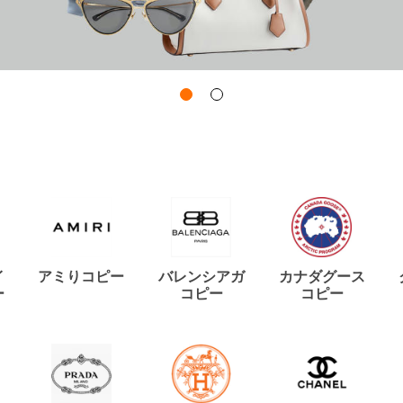
イ
アミりコピー
バレンシアガ
カナダグース
ー
コピー
コピー