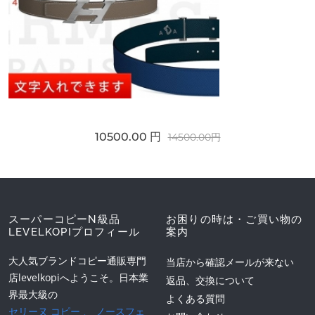
10500.00 円
14500.00円
スーパーコピーN級品
お困りの時は・ご買い物の
LEVELKOPIプロフィール
案内
大人気ブランドコピー通販専門
当店から確認メールが来ない
店levelkopiへようこそ。日本業
返品、交換について
界最大級の
よくある質問
セリーヌ コピー
、
ノースフェ