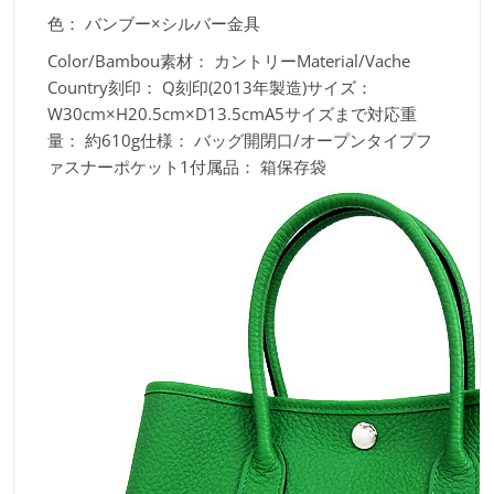
色：
バンブー×シルバー金具
Color/Bambou素材：
カントリーMaterial/Vache
Country刻印：
Q刻印(2013年製造)サイズ：
W30cm×H20.5cm×D13.5cmA5サイズまで対応重
量：
約610g仕様：
バッグ開閉口/オープンタイプフ
ァスナーポケット1付属品：
箱保存袋