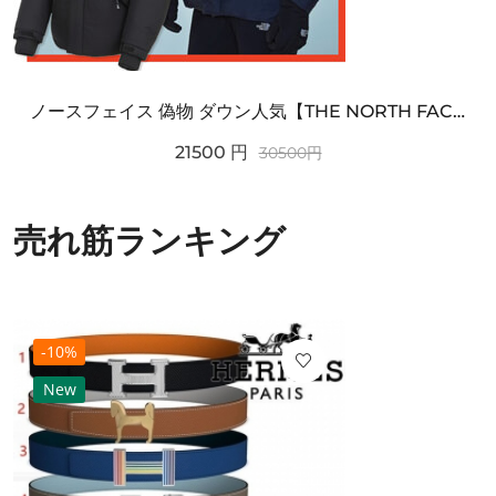
ノースフェイス 偽物 ダウン人気【THE NORTH FACE】M'S 7 SUMMIT HIM...
21500
円
30500
円
売れ筋ランキング
-10%
New