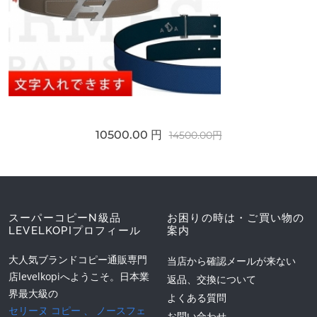
10500.00 円
14500.00円
スーパーコピーN級品
お困りの時は・ご買い物の
LEVELKOPIプロフィール
案内
大人気ブランドコピー通販専門
当店から確認メールが来ない
店levelkopiへようこそ。日本業
返品、交換について
界最大級の
よくある質問
セリーヌ コピー
、
ノースフェ
お問い合わせ