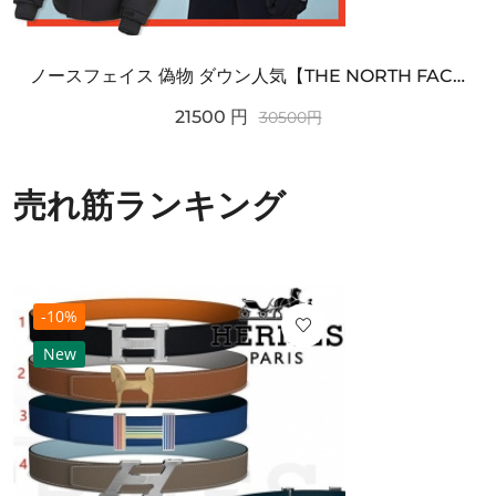
ノースフェイス 偽物 ダウン人気【THE NORTH FACE】M'S 7 SUMMIT HIM...
21500
円
30500
円
売れ筋ランキング
-10%
New