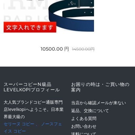
10500.00 円
14500.00円
スーパーコピーN級品
お困りの時は・ご買い物の
LEVELKOPIプロフィール
案内
大人気ブランドコピー通販専門
当店から確認メールが来ない
店levelkopiへようこそ。日本業
返品、交換について
界最大級の
よくある質問
セリーヌ コピー
、
ノースフェ
お問い合わせ
イス コピー
送料について