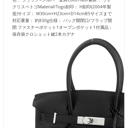
クリスペトゴMaterial/Togo刻印：
H刻印(2004年製
造)サイズ：
W30cm×H23cm×D14cmB5サイズまで
対応重量：
約830g仕様：
バッグ開閉口/フラップ開
閉 ファスナーポケット1オープンポケット1付属品：
保存袋クロシェット鍵2本カデナ