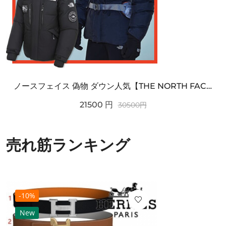
ノースフェイス 偽物 ダウン人気【THE NORTH FACE】M'S 7 SUMMIT HIM...
21500
円
30500
円
売れ筋ランキング
-10%
New