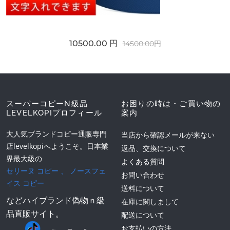
10500.00 円
14500.00円
スーパーコピーN級品
お困りの時は・ご買い物の
LEVELKOPIプロフィール
案内
大人気ブランドコピー通販専門
当店から確認メールが来ない
店levelkopiへようこそ。日本業
返品、交換について
界最大級の
よくある質問
セリーヌ コピー
、
ノースフェ
お問い合わせ
イス コピー
送料について
などハイブランド偽物ｎ級
在庫に関しまして
品直販サイト。
配送について
お支払いの方法