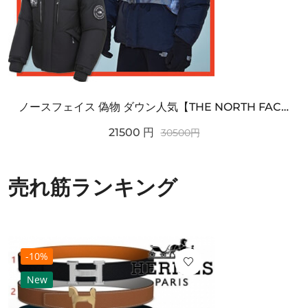
ノースフェイス 偽物 ダウン人気【THE NORTH FACE】M'S 7 SUMMIT HIM...
21500
円
30500
円
売れ筋ランキング
-10%
New