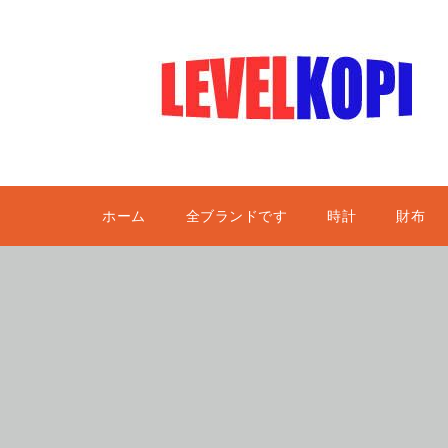
ホーム
全ブランドです
時計
財布