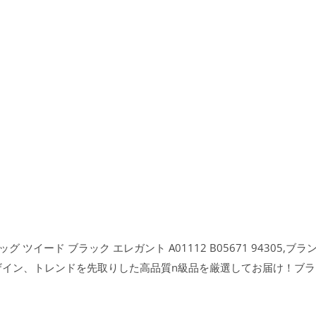
 ツイード ブラック エレガント A01112 B05671 94305,ブ
ー デザイン、トレンドを先取りした高品質n級品を厳選してお届け！ブ