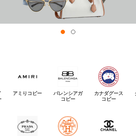
イ
アミりコピー
バレンシアガ
カナダグース
ー
コピー
コピー