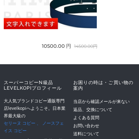
10500.00 円
14500.00円
スーパーコピーN級品
お困りの時は・ご買い物の
LEVELKOPIプロフィール
案内
大人気ブランドコピー通販専門
当店から確認メールが来ない
店levelkopiへようこそ。日本業
返品、交換について
界最大級の
よくある質問
セリーヌ コピー
、
ノースフェ
お問い合わせ
イス コピー
送料について