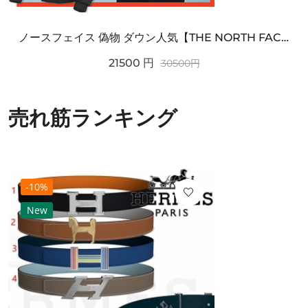
ノースフェイス 偽物 ダウン人気【THE NORTH FACE】M'S 7 SUMMIT HIM...
21500
円
30500
円
売れ筋ランキング
-10%
New