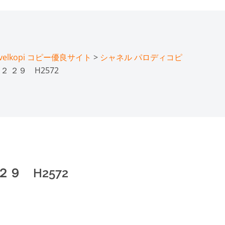
lkopi コピー優良サイト
>
シャネル パロディコピ
 ２９ H2572
９ H2572