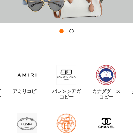
イ
アミりコピー
バレンシアガ
カナダグース
ー
コピー
コピー