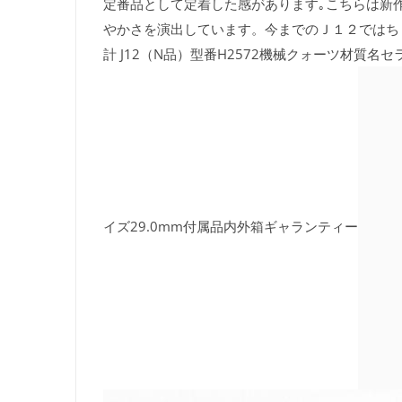
定番品として定着した感があります｡こちらは新
やかさを演出しています。今までのＪ１２ではち
計 J12（N品）型番H2572機械クォーツ材
イズ29.0mm付属品内外箱ギャランティー