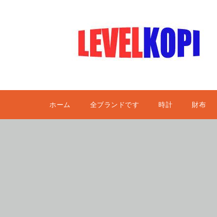
ホーム
全ブランドです
時計
財布