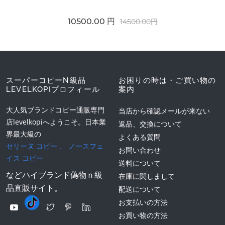
10500.00 円
14500.00円
スーパーコピーN級品
お困りの時は・ご買い物の
LEVELKOPIプロフィール
案内
大人気ブランドコピー通販専門
当店から確認メールが来ない
店levelkopiへようこそ。日本業
返品、交換について
界最大級の
よくある質問
セリーヌ コピー
、
ノースフェ
お問い合わせ
イス コピー
送料について
などハイブランド偽物ｎ級
在庫に関しまして
品直販サイト。
配送について
お支払いの方法
お買い物の方法