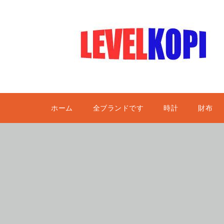
ホーム
全ブランドです
時計
財布