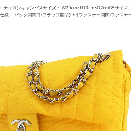
：
ナイロンキャンバスサイズ：
W29cm×H19cm×D7cmB5サイ
g仕様：
バッグ開閉口/フラップ開閉(中はファスナー開閉)ファスナ