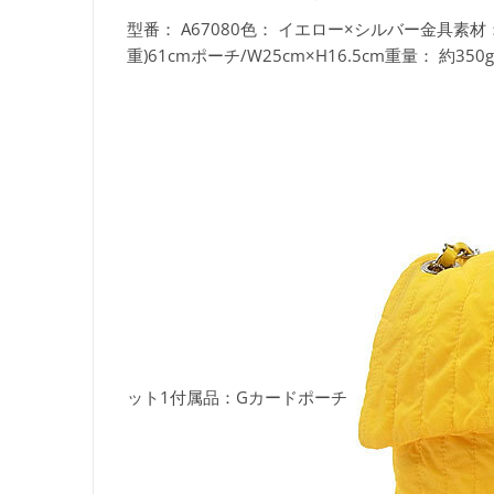
型番：
A67080色：
イエロー×シルバー金具素材
重)61cmポーチ/W25cm×H16.5cm重量：
約350
ット1付属品：
Gカードポーチ