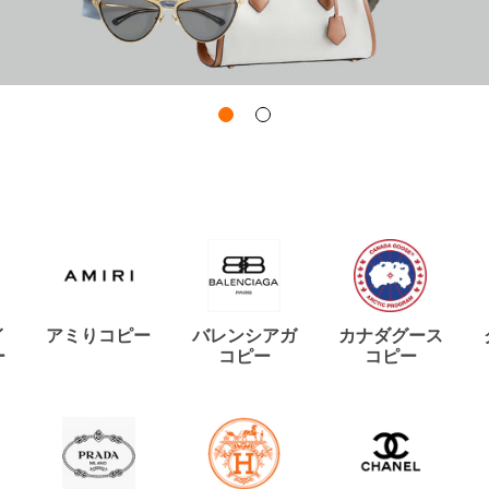
イ
アミりコピー
バレンシアガ
カナダグース
ー
コピー
コピー