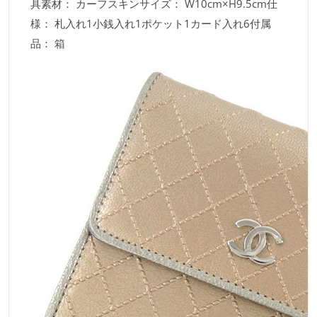
具素材： カーフスキンサイズ： W10cm×H9.5cm仕
様： 札入れ1小銭入れ1ポケット1カード入れ6付属
品： 箱