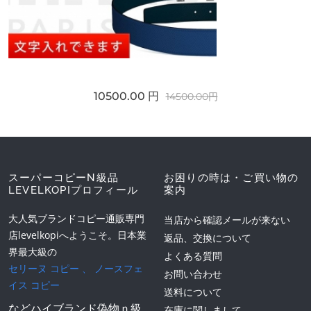
10500.00 円
14500.00円
スーパーコピーN級品
お困りの時は・ご買い物の
LEVELKOPIプロフィール
案内
大人気ブランドコピー通販専門
当店から確認メールが来ない
店levelkopiへようこそ。日本業
返品、交換について
界最大級の
よくある質問
セリーヌ コピー
、
ノースフェ
お問い合わせ
イス コピー
送料について
などハイブランド偽物ｎ級
在庫に関しまして