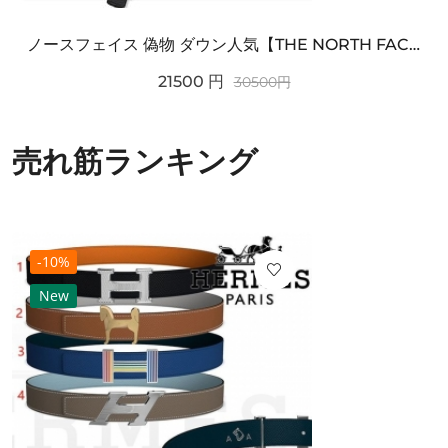
ノースフェイス 偽物 ダウン人気【THE NORTH FACE】M'S 7 SUMMIT HIM...
21500
円
30500
円
売れ筋ランキング
-10%
New