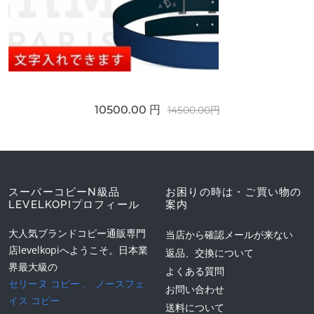
10500.00 円
14500.00円
スーパーコピーN級品
お困りの時は・ご買い物の
LEVELKOPIプロフィール
案内
大人気ブランドコピー通販専門
当店から確認メールが来ない
店levelkopiへようこそ。日本業
返品、交換について
界最大級の
よくある質問
セリーヌ コピー
、
ノースフェ
お問い合わせ
イス コピー
送料について