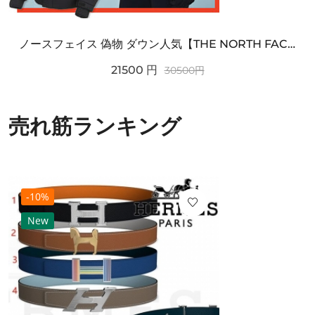
ノースフェイス 偽物 ダウン人気【THE NORTH FACE】M'S 7 SUMMIT HIM...
21500
円
30500
円
売れ筋ランキング
-10%
New