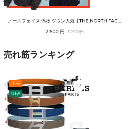
ノースフェイス 偽物 ダウン人気【THE NORTH FACE】M'S 7 SUMMIT HIM...
21500
円
30500
円
売れ筋ランキング
-10%
New