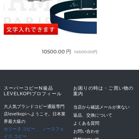
10500.00 円
14500.00円
スーパーコピーN級品
お困りの時は・ご買い物の
LEVELKOPIプロフィール
案内
大人気ブランドコピー通販専門
当店から確認メールが来ない
店levelkopiへようこそ。日本業
返品、交換について
界最大級の
よくある質問
セリーヌ コピー
、
ノースフェ
お問い合わせ
イス コピー