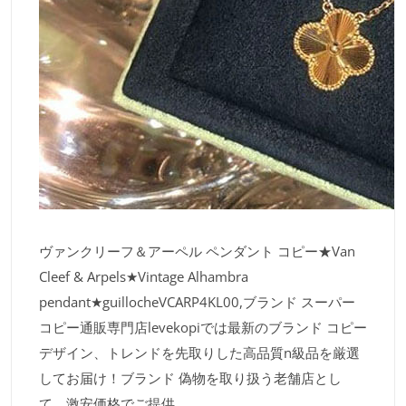
ヴァンクリーフ＆アーペル ペンダント コピー★Van
Cleef & Arpels★Vintage Alhambra
pendant★guillocheVCARP4KL00,ブランド スーパー
コピー通販専門店levekopiでは最新のブランド コピー
デザイン、トレンドを先取りした高品質n級品を厳選
してお届け！ブランド 偽物を取り扱う老舗店とし
て、激安価格でご提供。