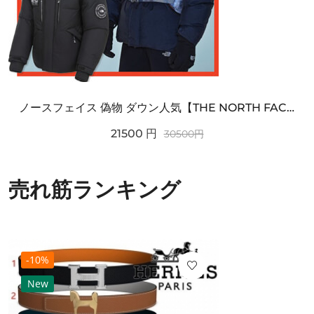
ノースフェイス 偽物 ダウン人気【THE NORTH FACE】M'S 7 SUMMIT HIM...
21500
円
30500
円
売れ筋ランキング
-10%
New