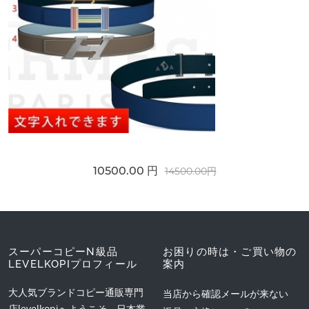
10500.00 円
14500.00円
スーパーコピーN級品
お困りの時は・ご買い物の
LEVELKOPIプロフィール
案内
大人気ブランドコピー通販専門
当店から確認メールが来ない
店levelkopiへようこそ。日本業