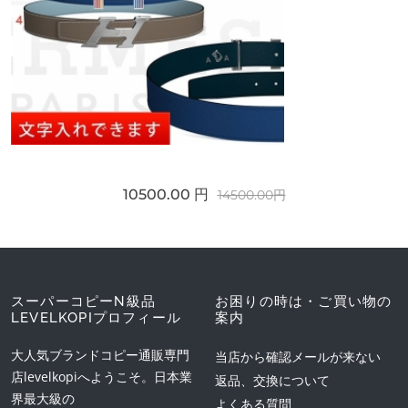
10500.00 円
14500.00円
スーパーコピーN級品
お困りの時は・ご買い物の
LEVELKOPIプロフィール
案内
大人気ブランドコピー通販専門
当店から確認メールが来ない
店levelkopiへようこそ。日本業
返品、交換について
界最大級の
よくある質問