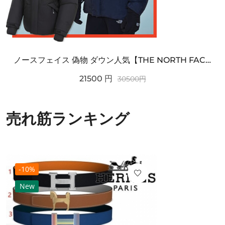
ノースフェイス 偽物 ダウン人気【THE NORTH FACE】M'S 7 SUMMIT HIM...
21500
円
30500
円
売れ筋ランキング
-10%
New