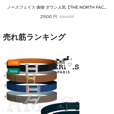
ノースフェイス 偽物 ダウン人気【THE NORTH FACE】M'S 7 SUMMIT HIM...
21500
円
30500
円
売れ筋ランキング
-10%
New