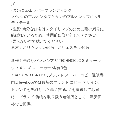
ズ
-タンに 3XL ラバーブランディング
-バックのプルオンタブとタンのプルオンタブに反射
ディテール
-注意: 余分なひもはスタイリングのために靴の周りに
結ばれているため、使用前に取り外してください
-柔らかい布で拭いてください
素材：ポリウレタン60%、ポリエステル40%
新作！先取りバレンシアガ TECHNOCLOG ミュール
ウィメンズ スニーカー 偽物 3色
734731W3XL49191,ブランド スーパーコピー通販専
門店levekopiでは最新のブランド コピー デザイン、
トレンドを先取りした高品質n級品を厳選してお届
け！ブランド 偽物を取り扱う老舗店として、激安価
格でご提供。