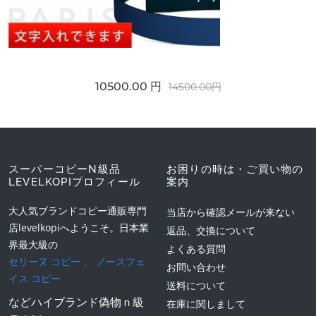
10500.00 円
14500.00円
スーパーコピーN級品
お困りの時は・ご買い物の
LEVELKOPIプロフィール
案内
大人気ブランドコピー通販専門
当店から確認メールが来ない
店levelkopiへようこそ。日本業
返品、交換について
界最大級の
よくある質問
セリーヌ コピー
、
ノースフェ
お問い合わせ
イス コピー
送料について
などハイブランド偽物ｎ級
在庫に関しまして