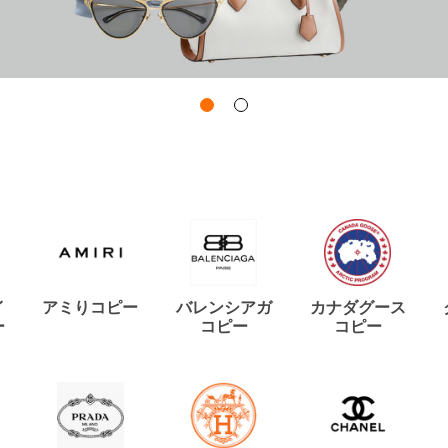
イ
アミりコピー
バレンシアガ
カナダグース
ー
コピー
コピー