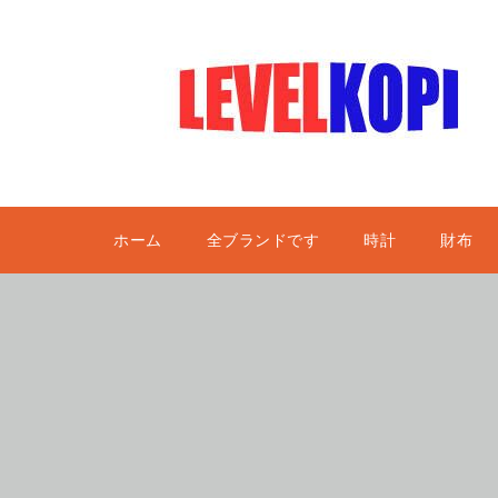
ホーム
全ブランドです
時計
財布