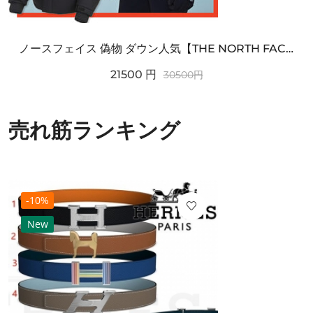
ノースフェイス 偽物 ダウン人気【THE NORTH FACE】M'S 7 SUMMIT HIM...
21500
円
30500
円
売れ筋ランキング
-10%
New