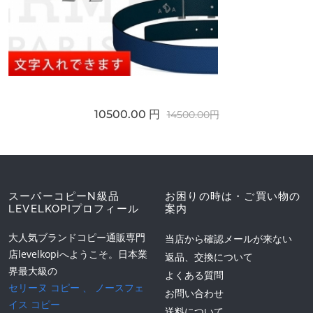
10500.00 円
14500.00円
スーパーコピーN級品
お困りの時は・ご買い物の
LEVELKOPIプロフィール
案内
大人気ブランドコピー通販専門
当店から確認メールが来ない
店levelkopiへようこそ。日本業
返品、交換について
界最大級の
よくある質問
セリーヌ コピー
、
ノースフェ
お問い合わせ
イス コピー
送料について