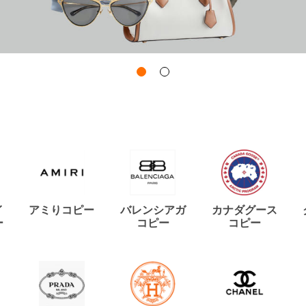
イ
アミりコピー
バレンシアガ
カナダグース
ー
コピー
コピー