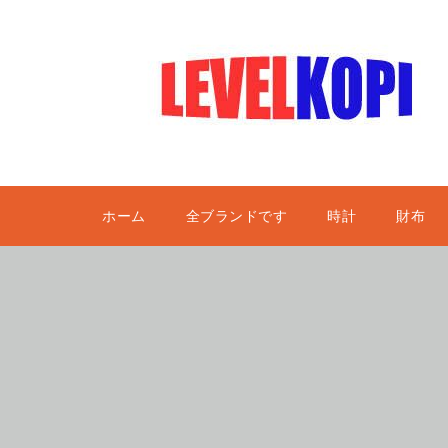
ホーム
全ブランドです
時計
財布