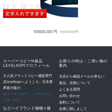
10500.00 円
14500.00円
スーパーコピーN級品
お困りの時は・ご買い物の
LEVELKOPIプロフィール
案内
大人気ブランドコピー通販専門
当店から確認メールが来ない
店levelkopiへようこそ。日本業
返品、交換について
界最大級の
よくある質問
セリーヌ コピー
、
ノースフェ
お問い合わせ
イス コピー
送料について
などハイブランド偽物ｎ級
在庫に関しまして