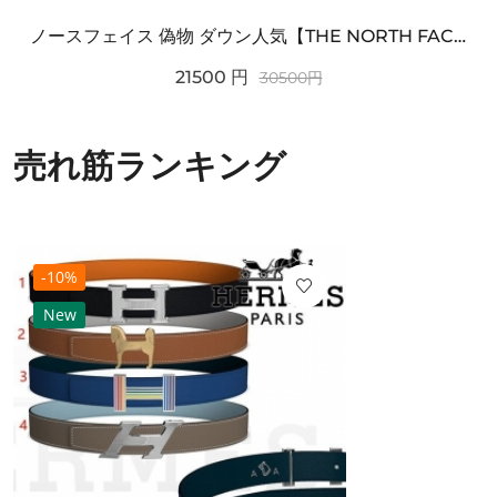
ノースフェイス 偽物 ダウン人気【THE NORTH FACE】M'S 7 SUMMIT HIM...
21500
円
30500
円
売れ筋ランキング
-10%
New