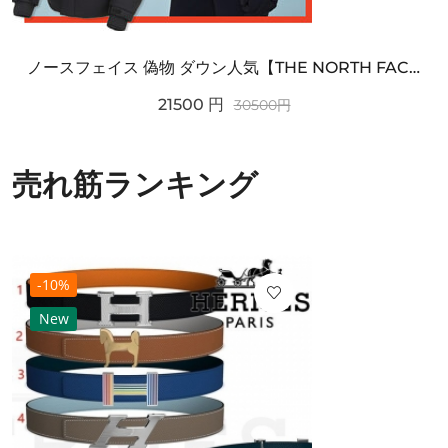
ノースフェイス 偽物 ダウン人気【THE NORTH FACE】M'S 7 SUMMIT HIM...
21500
円
30500
円
売れ筋ランキング
-10%
New