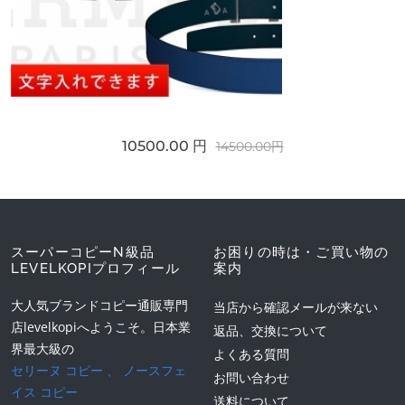
10500.00 円
14500.00円
スーパーコピーN級品
お困りの時は・ご買い物の
LEVELKOPIプロフィール
案内
大人気ブランドコピー通販専門
当店から確認メールが来ない
店levelkopiへようこそ。日本業
返品、交換について
界最大級の
よくある質問
セリーヌ コピー
、
ノースフェ
お問い合わせ
イス コピー
送料について