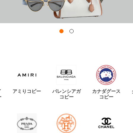
イ
アミりコピー
バレンシアガ
カナダグース
ー
コピー
コピー