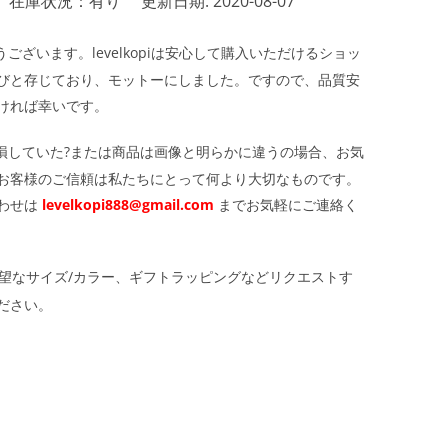
在庫状況：有り
更新日期: 2020-08-07
ざいます。levelkopiは安心して購入いただけるショッ
びと存じており、モットーにしました。ですので、品質安
ければ幸いです。
損していた?または商品は画像と明らかに違うの場合、お気
お客様のご信頼は私たちにとって何より大切なものです。
わせは
levelkopi888@gmail.com
までお気軽にご連絡く
望なサイズ/カラー、ギフトラッピングなどリクエストす
ださい。