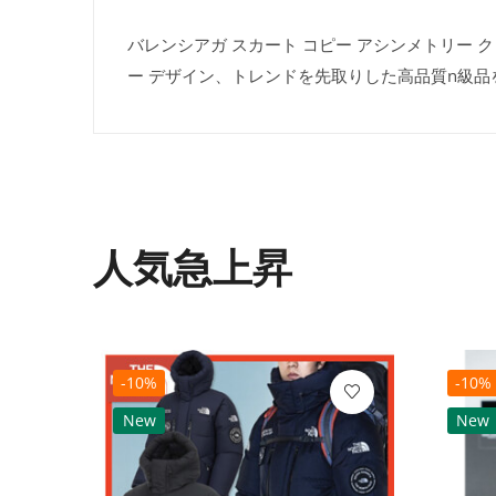
バレンシアガ スカート コピー アシンメトリー ク
ー デザイン、トレンドを先取りした高品質n級
人気急上昇
-10%
-10%
New
New