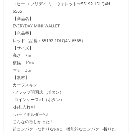
コピー エブリデイ ミニウォレット☆55192 1DLQ4N
6565
【商品名】
EVERYDAY MINI WALLET
【色品番】
レッド（品番：55192 1DLQ4N 6565）
【サイズ】
高さ：7㎝
横幅：10㎝
マチ：3㎝
【素材】
カーフスキン
-フラップ開閉式（ボタン）
-コインケース×1（ボタン）
-お札入れ×1
-カードホルダー×3
こんなの欲しかった！
超コンパクトな作りなのに、機能的なコンパクト折りた