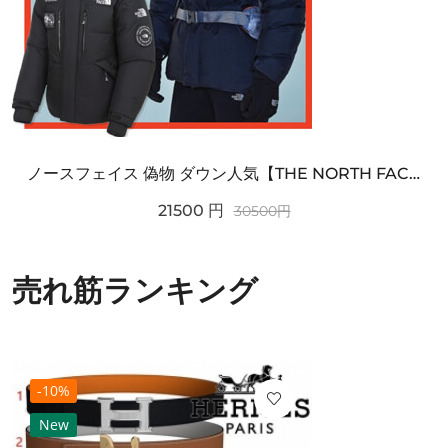
ノースフェイス 偽物 ダウン人気【THE NORTH FACE】M'S 7 SUMMIT HIM...
21500
円
30500
円
売れ筋ランキング
-10%
New