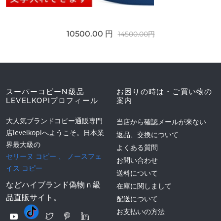
10500.00 円
14500.00円
スーパーコピーN級品
お困りの時は・ご買い物の
LEVELKOPIプロフィール
案内
大人気ブランドコピー通販専門
当店から確認メールが来ない
店levelkopiへようこそ。日本業
返品、交換について
界最大級の
よくある質問
セリーヌ コピー
、
ノースフェ
お問い合わせ
イス コピー
送料について
などハイブランド偽物ｎ級
在庫に関しまして
品直販サイト。
配送について
お支払いの方法