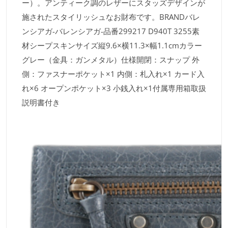
ー）。アンティーク調のレザーにスタッズデザインが
施されたスタイリッシュなお財布です。BRANDバレ
ンシアガ-バレンシアガ-品番299217 D940T 3255素
材シープスキンサイズ縦9.6×横11.3×幅1.1cmカラー
グレー（金具：ガンメタル）仕様開閉：スナップ 外
側：ファスナーポケット×1 内側：札入れ×1 カード入
れ×6 オープンポケット×3 小銭入れ×1付属専用箱取扱
説明書付き