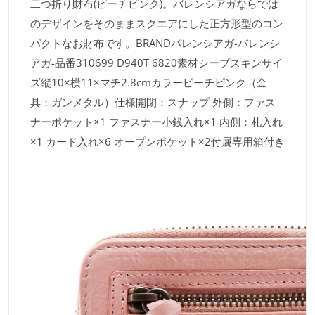
二つ折り財布(ピーチピンク)。バレンシアガならでは
のデザインをそのままスクエアにした正方形型のコン
パクトなお財布です。BRANDバレンシアガ-バレンシ
アガ-品番310699 D940T 6820素材シープスキンサイ
ズ縦10×横11×マチ2.8cmカラーピーチピンク（金
具：ガンメタル）仕様開閉：スナップ 外側：ファス
ナーポケット×1 ファスナー小銭入れ×1 内側：札入れ
×1 カード入れ×6 オープンポケット×2付属専用箱付き