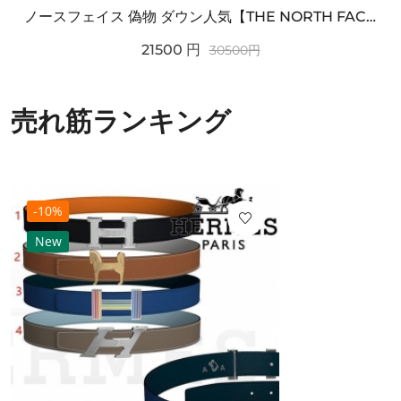
ノースフェイス 偽物 ダウン人気【THE NORTH FACE】M'S 7 SUMMIT HIM...
21500
円
30500
円
売れ筋ランキング
-10%
New