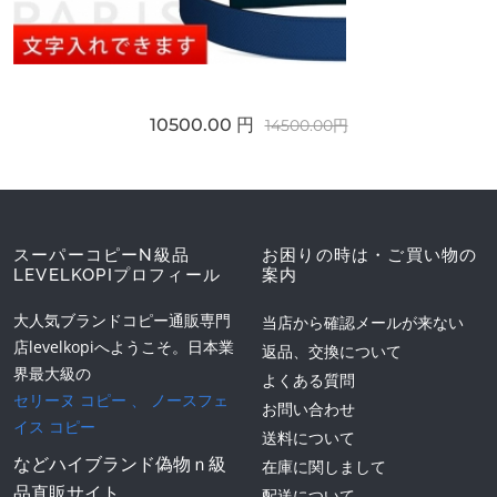
10500.00 円
14500.00円
スーパーコピーN級品
お困りの時は・ご買い物の
LEVELKOPIプロフィール
案内
大人気ブランドコピー通販専門
当店から確認メールが来ない
店levelkopiへようこそ。日本業
返品、交換について
界最大級の
よくある質問
セリーヌ コピー
、
ノースフェ
お問い合わせ
イス コピー
送料について
などハイブランド偽物ｎ級
在庫に関しまして
品直販サイト。
配送について