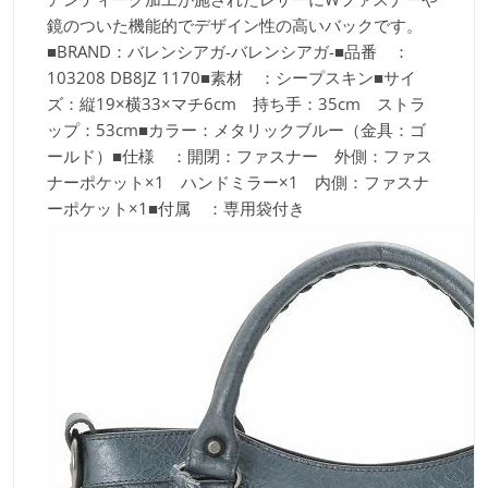
鏡のついた機能的でデザイン性の高いバックです。
■BRAND：バレンシアガ-バレンシアガ-■品番 ：
103208 DB8JZ 1170■素材 ：シープスキン■サイ
ズ：縦19×横33×マチ6cm 持ち手：35cm ストラ
ップ：53cm■カラー：メタリックブルー（金具：ゴ
ールド）■仕様 ：開閉：ファスナー 外側：ファス
ナーポケット×1 ハンドミラー×1 内側：ファスナ
ーポケット×1■付属 ：専用袋付き