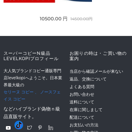
10500.00 円
14500.00円
スーパーコピーN級品
お困りの時は・ご買い物の
LEVELKOPIプロフィール
案内
大人気ブランドコピー通販専門
当店から確認メールが来ない
店levelkopiへようこそ。日本業
返品、交換について
界最大級の
よくある質問
セリーヌ コピー
、
ノースフェ
お問い合わせ
イス コピー
送料について
などハイブランド偽物ｎ級
在庫に関しまして
品直販サイト。
配送について
お支払いの方法