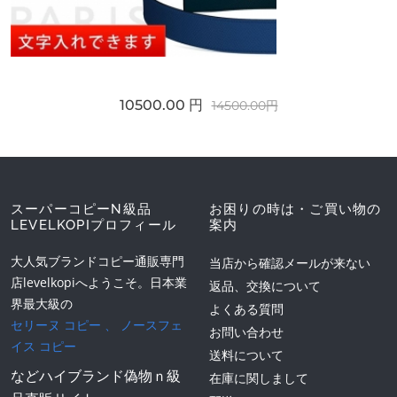
10500.00 円
14500.00円
スーパーコピーN級品
お困りの時は・ご買い物の
LEVELKOPIプロフィール
案内
大人気ブランドコピー通販専門
当店から確認メールが来ない
店levelkopiへようこそ。日本業
返品、交換について
界最大級の
よくある質問
セリーヌ コピー
、
ノースフェ
お問い合わせ
イス コピー
送料について
などハイブランド偽物ｎ級
在庫に関しまして