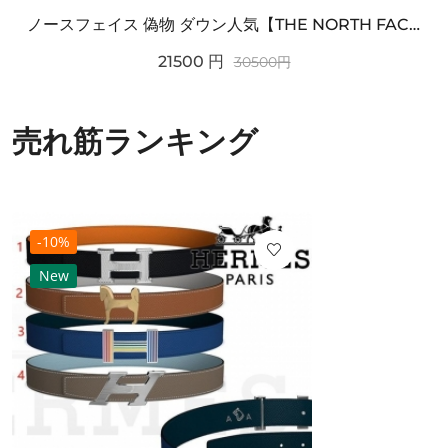
ノースフェイス 偽物 ダウン人気【THE NORTH FACE】M'S 7 SUMMIT HIM...
21500
円
30500
円
売れ筋ランキング
-10%
New