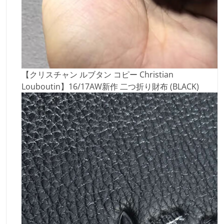
【クリスチャン ルブタン コピー Christian
Louboutin】16/17AW新作 二つ折り財布 (BLACK)