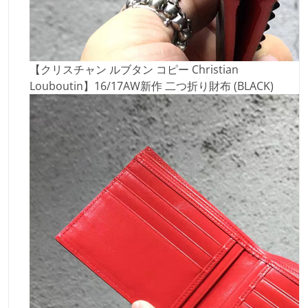
【クリスチャン ルブタン コピー Christian
Louboutin】16/17AW新作 二つ折り財布 (BLACK)