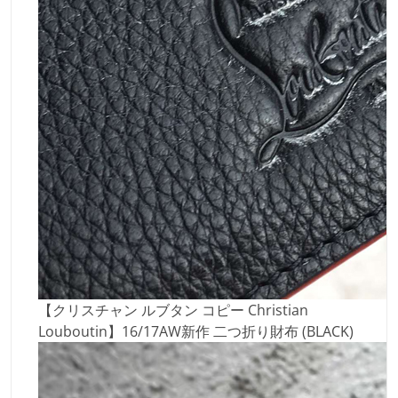
【クリスチャン ルブタン コピー Christian
Louboutin】16/17AW新作 二つ折り財布 (BLACK)