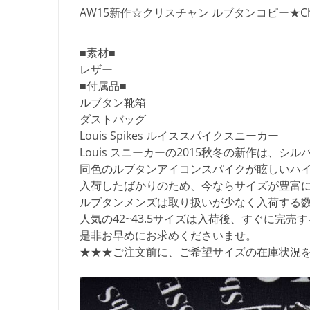
AW15新作☆クリスチャン ルブタンコピー★Christ
■素材■
レザー
■付属品■
ルブタン靴箱
ダストバッグ
Louis Spikes ルイススパイクスニーカー
Louis スニーカーの2015秋冬の新作は、シ
同色のルブタンアイコンスパイクが眩しいハ
入荷したばかりのため、今ならサイズが豊富
ルブタンメンズは取り扱いが少なく入荷する
人気の42~43.5サイズは入荷後、すぐに完
是非お早めにお求めくださいませ。
★★★ご注文前に、ご希望サイズの在庫状況