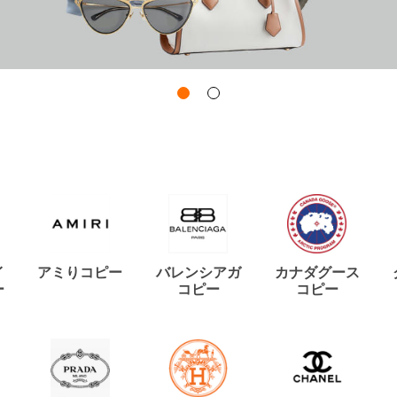
イ
アミりコピー
バレンシアガ
カナダグース
ー
コピー
コピー