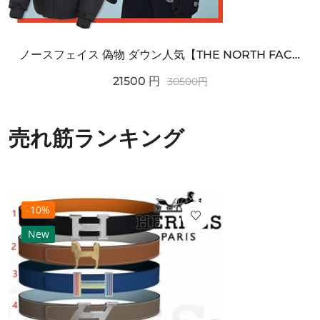
ノースフェイス 偽物 ダウン人気【THE NORTH FACE】M'S 7 SUMMIT HIM...
21500
円
30500
円
売れ筋ランキング
-10%
New