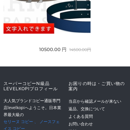
10500.00 円
14500.00円
スーパーコピーN級品
お困りの時は・ご買い物の
LEVELKOPIプロフィール
案内
大人気ブランドコピー通販専門
当店から確認メールが来ない
店levelkopiへようこそ。日本業
返品、交換について
界最大級の
よくある質問
セリーヌ コピー
、
ノースフェ
お問い合わせ
イス コピー