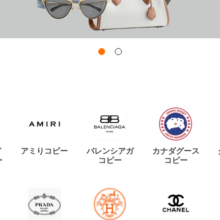
イ
アミりコピー
バレンシアガ
カナダグース
ー
コピー
コピー