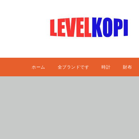
ホーム
全ブランドです
時計
財布