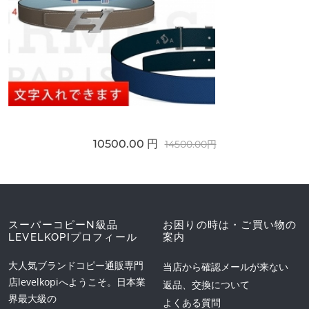
10500.00 円
14500.00円
スーパーコピーN級品
お困りの時は・ご買い物の
LEVELKOPIプロフィール
案内
大人気ブランドコピー通販専門
当店から確認メールが来ない
店levelkopiへようこそ。日本業
返品、交換について
界最大級の
よくある質問