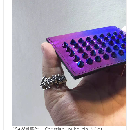
15AW最新作！ Christian Louboutin ☆Kios