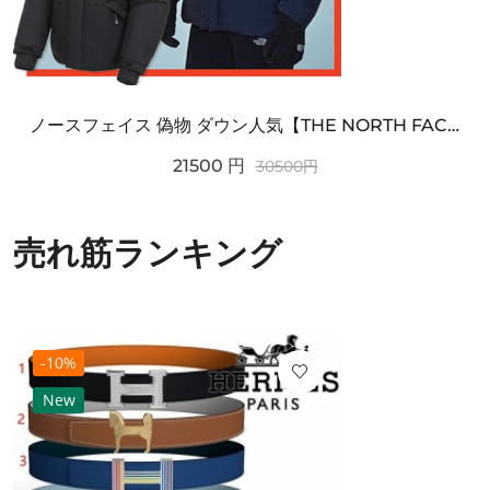
ノースフェイス 偽物 ダウン人気【THE NORTH FACE】M'S 7 SUMMIT HIM...
21500
円
30500
円
売れ筋ランキング
-10%
New