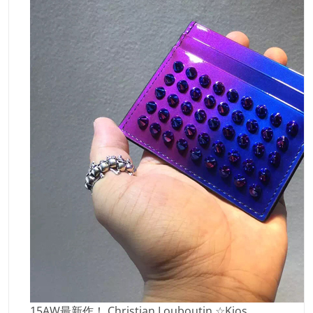
15AW最新作！ Christian Louboutin ☆Kios