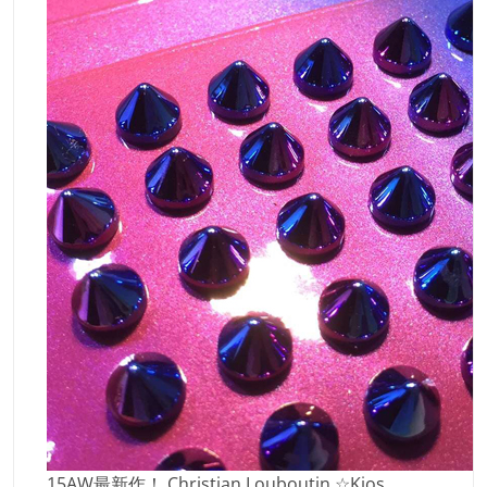
15AW最新作！ Christian Louboutin ☆Kios